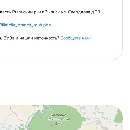
ласть Рыльский р-н г.Рыльск ул. Свердлова д.23
/filial/rila_branch_muh.php
ь ВУЗа и нашли неточность?
Сообщите нам!