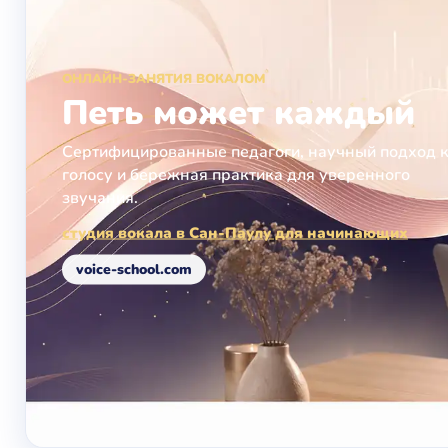
ОНЛАЙН-ЗАНЯТИЯ ВОКАЛОМ
Петь может каждый
Сертифицированные педагоги, научный подход 
голосу и бережная практика для уверенного
звучания.
студия вокала в Сан-Паулу для начинающих
voice-school.com