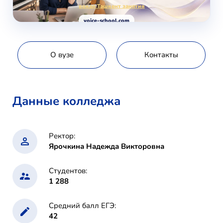
вокал Ташкент занятия
voice-school.com
О вузе
Контакты
Данные колледжа
Ректор:
Ярочкина Надежда Викторовна
Студентов:
1 288
Средний балл ЕГЭ:
42