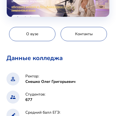
уверенного звучания.
обучение вокалу в Лос-Анджелесе с
преподавателем
voice-school.com
О вузе
Контакты
Данные колледжа
Ректор:
Cмешко Олег Григорьевич
Студентов:
677
Средний балл ЕГЭ: