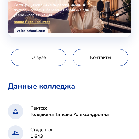
Сертифицированные педагоги, научный
подход к голосу и бережная практика для
уверенного звучания.
вокал Янгон занятия
voice-school.com
О вузе
Контакты
Данные колледжа
Ректор:
Голядкина Татьяна Александровна
Студентов:
1 643