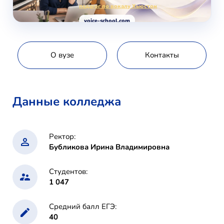
педагог по вокалу Хьюстон
voice-school.com
О вузе
Контакты
Данные колледжа
Ректор:
Бубликова Ирина Владимировна
Студентов:
1 047
Средний балл ЕГЭ:
40