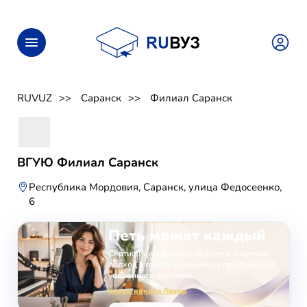
RUVUZ
Саранск
Филиал Саранск
ВГУЮ Филиал Саранск
Республика Мордовия, Саранск, улица Федосеенко,
6
ОНЛАЙН-ЗАНЯТИЯ ВОКАЛОМ
Петь может каждый
Сертифицированные педагоги, научный
подход к голосу и бережная практика для
уверенного звучания.
уроки вокала Лахор