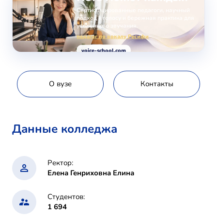
Сертифицированные педагоги, научный
подход к голосу и бережная практика для
уверенного звучания.
педагог по вокалу Ресифи
voice-school.com
О вузе
Контакты
Данные колледжа
Ректор:
Елена Генриховна Елина
Студентов:
1 694