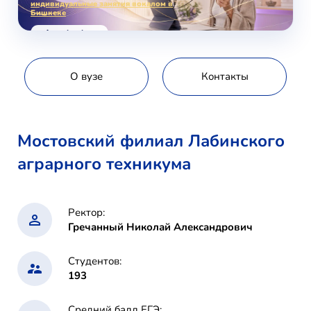
индивидуальные занятия вокалом в
Бишкеке
voice-school.com
О вузе
Контакты
Мостовский филиал Лабинского
аграрного техникума
Ректор:
Гречанный Николай Александрович
Студентов:
193
Средний балл ЕГЭ: