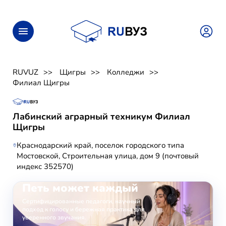
RUVUZ
Щигры
Колледжи
Филиал Щигры
Лабинский аграрный техникум Филиал
Щигры
Краснодарский край, поселок городского типа
Мостовской, Строительная улица, дом 9 (почтовый
индекс 352570)
ОНЛАЙН-ЗАНЯТИЯ ВОКАЛОМ
Петь может каждый
Сертифицированные педагоги, научный
подход к голосу и бережная практика для
уверенного звучания.