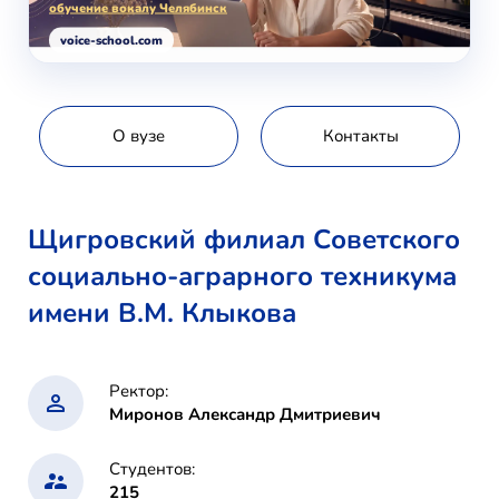
обучение вокалу Челябинск
voice-school.com
О вузе
Контакты
Щигровский филиал Советского
социально-аграрного техникума
имени В.М. Клыкова
Ректор:
Миронов Александр Дмитриевич
Студентов:
215