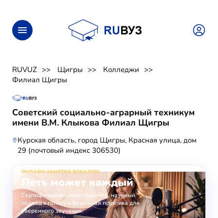
RUVUZ
Щигры
Колледжи
Филиал Щигры
Советский социально-аграрный техникум
имени В.М. Клыкова Филиал Щигры
Курская область, город Щигры, Красная улица, дом
29 (почтовый индекс 306530)
ОНЛАЙН-ЗАНЯТИЯ ВОКАЛОМ
Петь может каждый
Сертифицированные педагоги, научный
подход к голосу и бережная практика для
уверенного звучания.