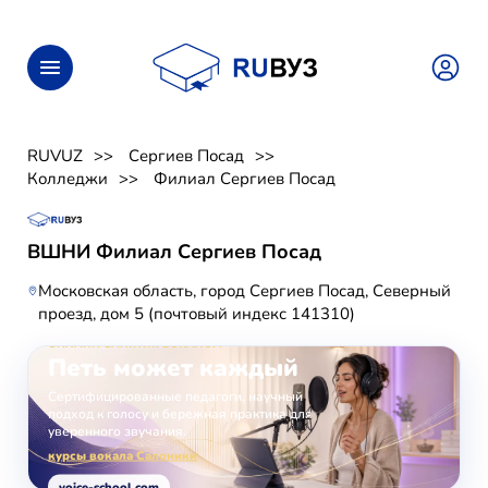
RUVUZ
Сергиев Посад
Колледжи
Филиал Сергиев Посад
ВШНИ Филиал Сергиев Посад
Московская область, город Сергиев Посад, Северный
проезд, дом 5 (почтовый индекс 141310)
ОНЛАЙН-ЗАНЯТИЯ ВОКАЛОМ
Петь может каждый
Сертифицированные педагоги, научный
подход к голосу и бережная практика для
уверенного звучания.
курсы вокала Салоники
voice-school.com