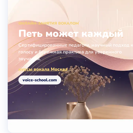
ОНЛАЙН-ЗАНЯТИЯ ВОКАЛОМ
Петь может каждый
Сертифицированные педагоги, научный подход 
голосу и бережная практика для уверенного
звучания.
курсы вокала Москва
voice-school.com