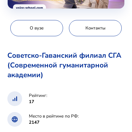
voice-school.com
О вузе
Контакты
Советско-Гаванский филиал СГА
(Современной гуманитарной
академии)
Рейтинг:
17
Место в рейтине по РФ:
2147