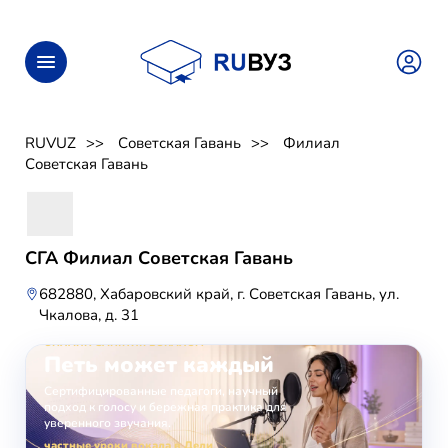
RUVUZ
Советская Гавань
Филиал
Советская Гавань
СГА Филиал Советская Гавань
682880, Хабаровский край, г. Советская Гавань, ул.
Чкалова, д. 31
ОНЛАЙН-ЗАНЯТИЯ ВОКАЛОМ
Петь может каждый
Сертифицированные педагоги, научный
подход к голосу и бережная практика для
уверенного звучания.
частные уроки вокала в Дели