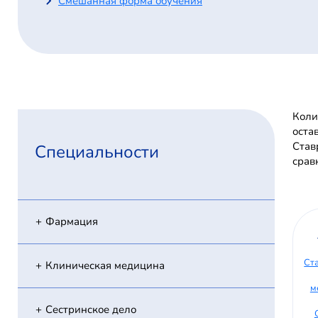
Смешанная форма обучения
Коли
оста
Став
Специальности
срав
Фармация
Ст
Клиническая медицина
м
Сестринское дело