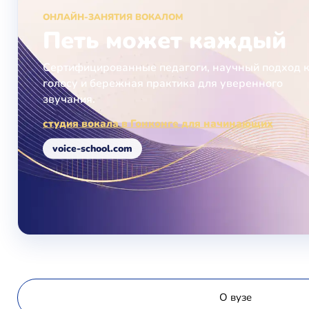
ОНЛАЙН-ЗАНЯТИЯ ВОКАЛОМ
Петь может каждый
Сертифицированные педагоги, научный подход 
голосу и бережная практика для уверенного
звучания.
студия вокала в Гонконге для начинающих
voice-school.com
О вузе