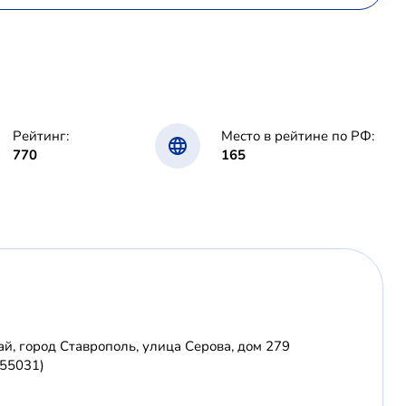
Рейтинг:
Место в рейтине по РФ:
770
165
й, город Ставрополь, улица Серова, дом 279
355031)