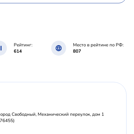
Рейтинг:
Место в рейтине по РФ:
614
807
город Свободный, Механический переулок, дом 1
676455)