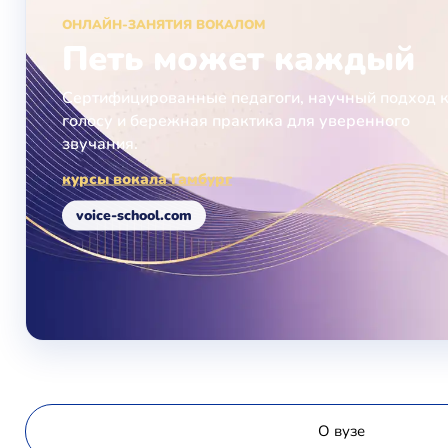
ОНЛАЙН-ЗАНЯТИЯ ВОКАЛОМ
Петь может каждый
Сертифицированные педагоги, научный подход 
голосу и бережная практика для уверенного
звучания.
курсы вокала Гамбург
voice-school.com
О вузе