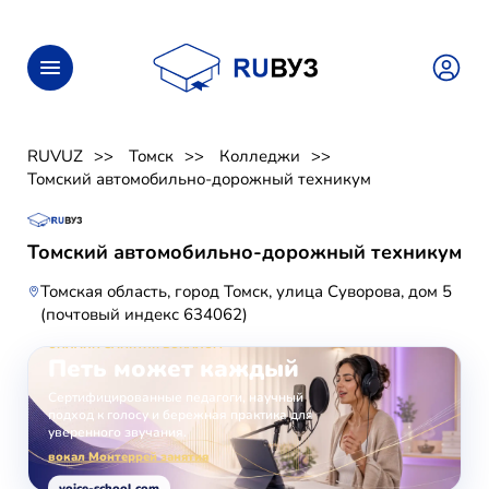
RUVUZ
Томск
Колледжи
Томский автомобильно-дорожный техникум
Томский автомобильно-дорожный техникум
Томская область, город Томск, улица Суворова, дом 5
(почтовый индекс 634062)
ОНЛАЙН-ЗАНЯТИЯ ВОКАЛОМ
Петь может каждый
Сертифицированные педагоги, научный
подход к голосу и бережная практика для
уверенного звучания.
вокал Монтеррей занятия
voice-school.com