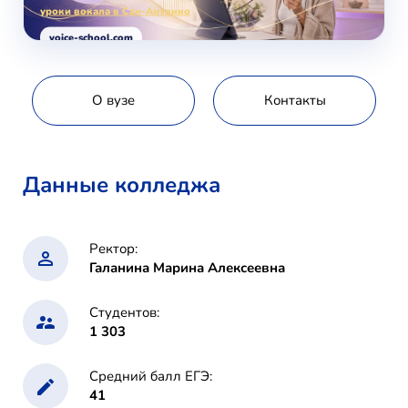
уроки вокала в Сан-Антонио
voice-school.com
О вузе
Контакты
Данные колледжа
Ректор:
Галанина Марина Алексеевна
Студентов:
1 303
Средний балл ЕГЭ:
41