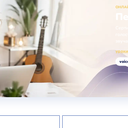
ОНЛА
Пе
Серти
голос
звуча
уроки
voic