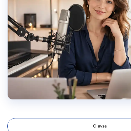
О вузе