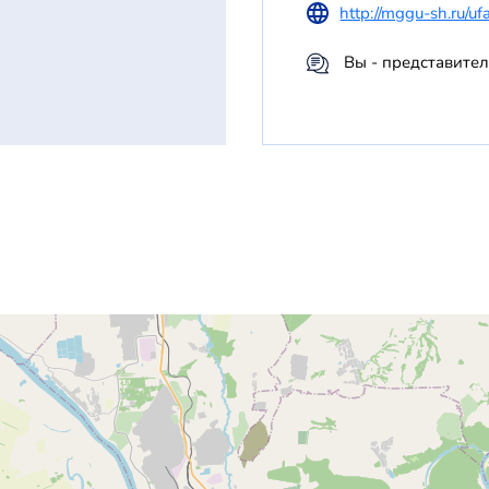
http://mggu-sh.ru/uf
Вы - представител