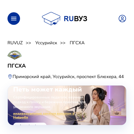
RUVUZ
Уссурийск
ПГСХА
ПГСХА
Приморский край, Уссурийск, проспект Блюхера, 44
ОНЛАЙН-ЗАНЯТИЯ ВОКАЛОМ
Петь может каждый
Сертифицированные педагоги, научный
подход к голосу и бережная практика для
уверенного звучания.
индивидуальные занятия вокалом в
Найроби
voice-school.com