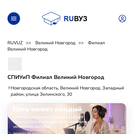
RUVUZ
Великий Новгород
Филиал
Великий Новгород
СПИУиП Филиал Великий Новгород
Новгородская область, Великий Новгород, Западный
район, улица Зелинского, 30
ОНЛАЙН-ЗАНЯТИЯ ВОКАЛОМ
Петь может каждый
Сертифицированные педагоги, научный
подход к голосу и бережная практика для
уверенного звучания.
педагог по вокалу Аккра