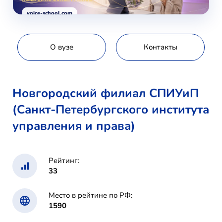
voice-school.com
О вузе
Контакты
Новгородский филиал СПИУиП
(Санкт-Петербургского института
управления и права)
Рейтинг:
33
Место в рейтине по РФ:
1590