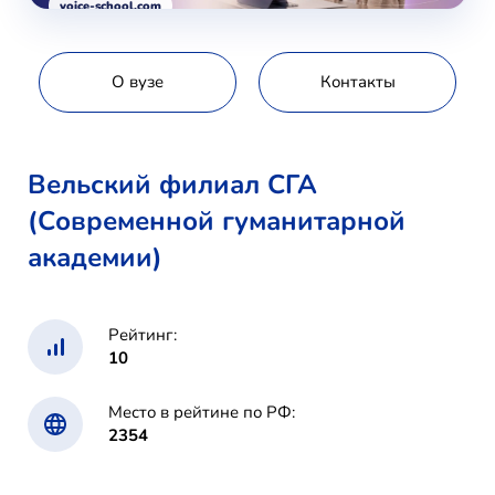
voice-school.com
О вузе
Контакты
Вельский филиал СГА
(Современной гуманитарной
академии)
Рейтинг:
10
Место в рейтине по РФ:
2354