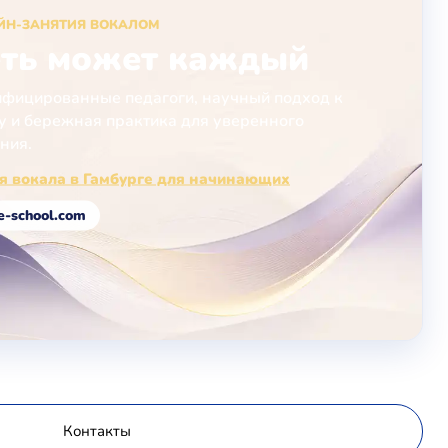
ЙН-ЗАНЯТИЯ ВОКАЛОМ
ть может каждый
фицированные педагоги, научный подход к
у и бережная практика для уверенного
ния.
я вокала в Гамбурге для начинающих
e-school.com
Контакты