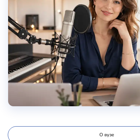
О вузе