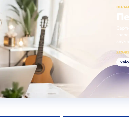
ОНЛА
Пе
Серти
голос
звуча
студи
voic