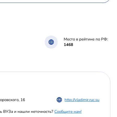
Место в рейтине по РФ:
1468
оровского, 16
http://vladimir.ruc.su
ь ВУЗа и нашли неточность?
Сообщите нам!