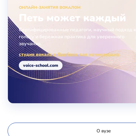
ОНЛАЙН-ЗАНЯТИЯ ВОКАЛОМ
Петь может каждый
Сертифицированные педагоги, научный подход 
голосу и бережная практика для уверенного
звучания.
студия вокала в Дурбане для начинающих
voice-school.com
О вузе