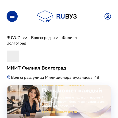
RUVUZ
Волгоград
Филиал
Волгоград
МИИТ Филиал Волгоград
Волгоград, улица Милиционера Буханцева, 48
ОНЛАЙН-ЗАНЯТИЯ ВОКАЛОМ
Петь может каждый
Сертифицированные педагоги, научный
подход к голосу и бережная практика для
уверенного звучания.
обучение вокалу Дубай