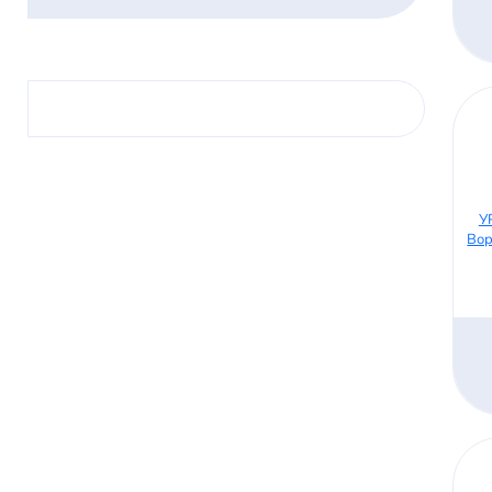
У
Вор