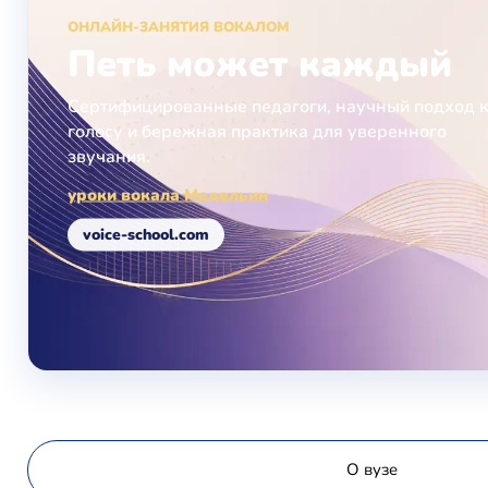
ОНЛАЙН-ЗАНЯТИЯ ВОКАЛОМ
Петь может каждый
Сертифицированные педагоги, научный подход 
голосу и бережная практика для уверенного
звучания.
уроки вокала Медельин
voice-school.com
О вузе