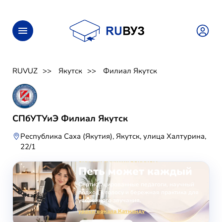
RUVUZ
Якутск
Филиал Якутск
СПбУТУиЭ Филиал Якутск
Республика Саха (Якутия), Якутск, улица Халтурина,
22/1
ОНЛАЙН-ЗАНЯТИЯ ВОКАЛОМ
Петь может каждый
Сертифицированные педагоги, научный
подход к голосу и бережная практика для
уверенного звучания.
уроки вокала Катманду