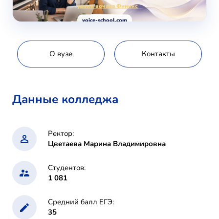
уроки вокала Финикс
voice-school.com
О вузе
Контакты
Данные колледжа
Ректор:
Цветаева Марина Владимировна
Студентов:
1 081
Средний балл ЕГЭ:
35