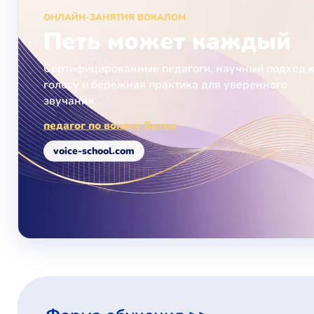
ОНЛАЙН-ЗАНЯТИЯ ВОКАЛОМ
Петь может каждый
Сертифицированные педагоги, научный подход 
голосу и бережная практика для уверенного
звучания.
педагог по вокалу Янгон
voice-school.com