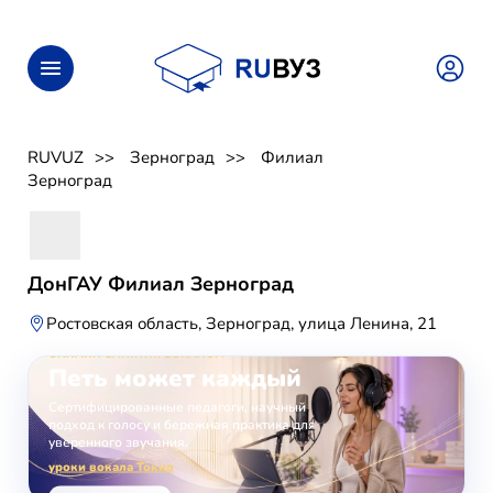
RUVUZ
Зерноград
Филиал
Зерноград
ДонГАУ Филиал Зерноград
Ростовская область, Зерноград, улица Ленина, 21
ОНЛАЙН-ЗАНЯТИЯ ВОКАЛОМ
Петь может каждый
Сертифицированные педагоги, научный
подход к голосу и бережная практика для
уверенного звучания.
уроки вокала Токио