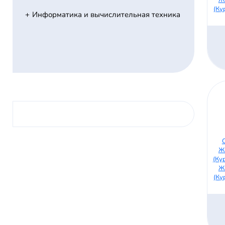
(Ку
Информатика и вычислительная техника
Ж
(Ку
Ж
(Ку