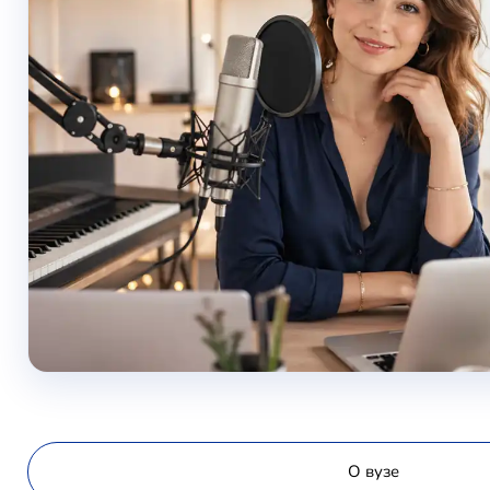
О вузе