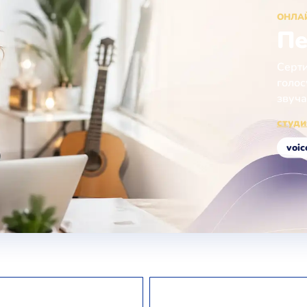
ОНЛА
Пе
Серти
голос
звуча
студ
voic