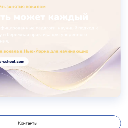
ЙН-ЗАНЯТИЯ ВОКАЛОМ
ть может каждый
фицированные педагоги, научный подход к
у и бережная практика для уверенного
ния.
ия вокала в Нью-Йорке для начинающих
e-school.com
Контакты