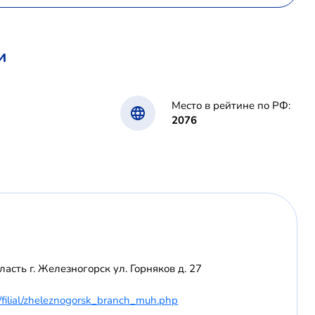
и
Место в рейтине по РФ:
2076
асть г. Железногорск ул. Горняков д. 27
h/filial/zheleznogorsk_branch_muh.php