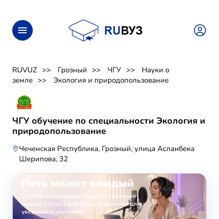
RUVUZ
Грозный
ЧГУ
Науки о
земле
Экология и природопользование
ЧГУ обучение по специальности Экология и
природопользование
Чеченская Республика, Грозный, улица Асланбека
Шерипова, 32
ОНЛАЙН-ЗАНЯТИЯ ВОКАЛОМ
Петь может каждый
Сертифицированные педагоги, научный
подход к голосу и бережная практика для
уверенного звучания.