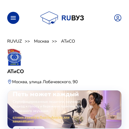
RUVUZ
Москва
АТиСО
АТиСО
Москва, улица Лобачевского, 90
ОНЛАЙН-ЗАНЯТИЯ ВОКАЛОМ
Петь может каждый
Сертифицированные педагоги, научный
подход к голосу и бережная практика для
уверенного звучания.
студия вокала в Порту-Алегри для
начинающих