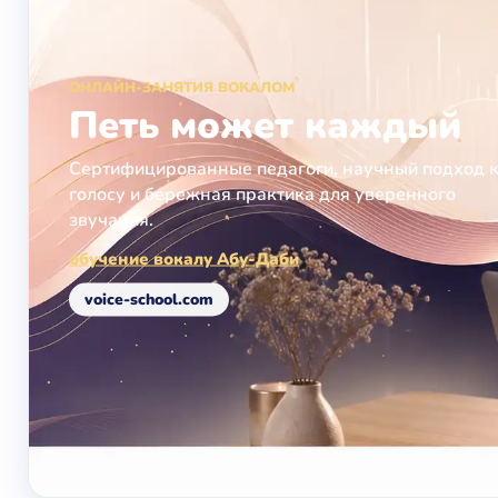
ОНЛАЙН-ЗАНЯТИЯ ВОКАЛОМ
Петь может каждый
Сертифицированные педагоги, научный подход 
голосу и бережная практика для уверенного
звучания.
обучение вокалу Абу-Даби
voice-school.com